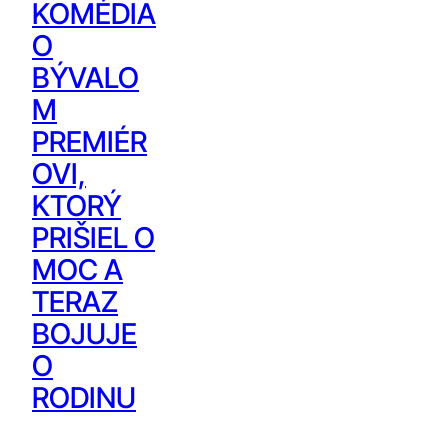
KOMÉDIA
O
BÝVALO
M
PREMIÉR
OVI,
KTORÝ
PRIŠIEL O
MOC A
TERAZ
BOJUJE
O
RODINU