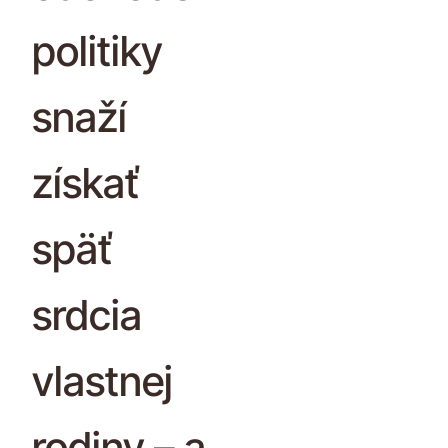
politiky
snaží
získať
späť
srdcia
vlastnej
rodiny – a