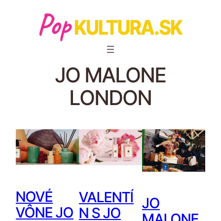
JO MALONE
LONDON
NOVÉ
VALENTÍ
JO
VÔNE JO
N S JO
MALONE