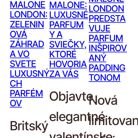
MALONE
MALONE:
LONDON
LONDON:
LUXUSNÉ
PREDSTA
ZELENIN
PARFUM
VUJE
OVÁ
Y A
PARFUM
ZÁHRAD
SVIEČKY,
INŠPIROV
A VO
KTORÉ
ANÝ
SVETE
HOVORIA
PADDING
LUXUSNÝ
ZA VÁS
TONOM
CH
PARFÉM
Objavte
Nová
OV
elegantné
limitova
Britský
valentínske