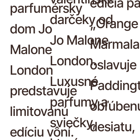
edícia p
parfumérsky
darčeky od
„Orange
dom Jo
Jo Malone
Marmala
Malone
London.
oslavuje
London
Luxusné
Padding
predstavuje
parfumy a
obľúben
limitovanú
sviečky,
desiatu,
edíciu vôní.