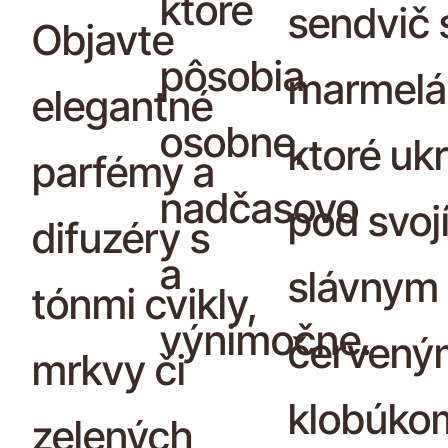
ktoré
sendvič 
Objavte
pôsobia
marmelá
elegantné
osobne,
ktoré uk
parfémy a
nadčasovo
pod svoj
difuzéry s
a
slávnym
tónmi cvikly,
výnimočne.
červený
mrkvy či
klobúko
zelených