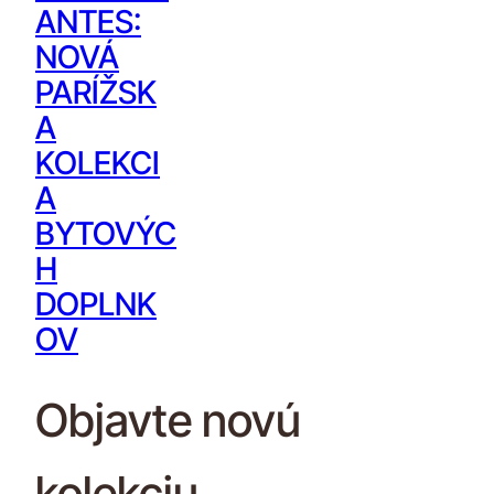
ANTES:
NOVÁ
PARÍŽSK
A
KOLEKCI
A
BYTOVÝC
H
DOPLNK
OV
Objavte novú
kolekciu