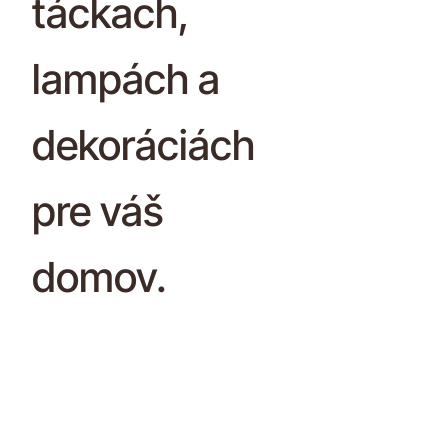
táckach,
lampách a
dekoráciách
pre váš
domov.