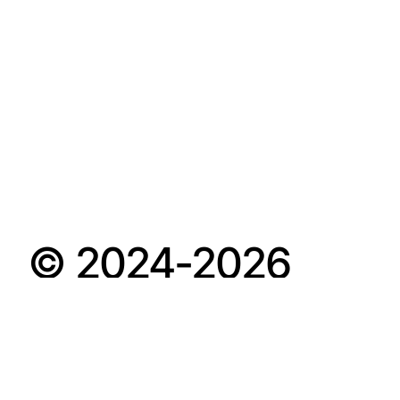
© 2024-2026
POPKULTURA.SK
Novinky zo sveta pop kultúry.