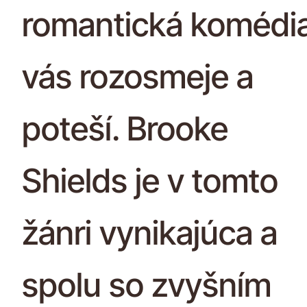
romantická komédi
vás rozosmeje a
poteší. Brooke
Shields je v tomto
žánri vynikajúca a
spolu so zvyšním