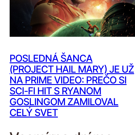
POSLEDNÁ ŠANCA
(PROJECT HAIL MARY) JE UŽ
NA PRIME VIDEO: PREČO SI
SCI-FI HIT S RYANOM
GOSLINGOM ZAMILOVAL
CELÝ SVET