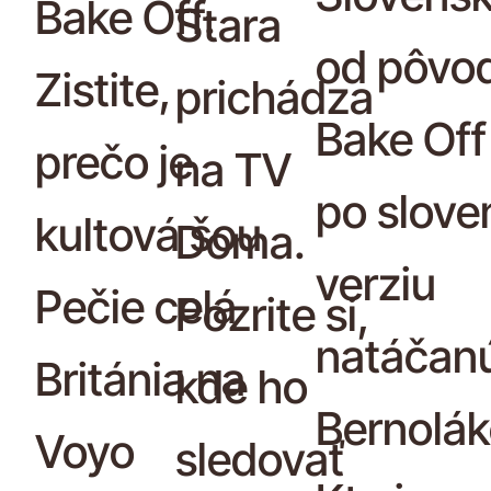
Bake Off.
Stara
od pôvo
Zistite,
prichádza
Bake Off
prečo je
na TV
po slove
kultová šou
Doma.
verziu
Pečie celá
Pozrite si,
natáčan
Británia na
kde ho
Bernolák
Voyo
sledovať