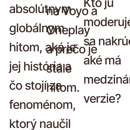
Kto ju
absolútnym
na Voyo a
moderuje
globálnym
Oneplay
sa nakrú
hitom, aká je
a prečo je
aké má
jej história a
stále
medziná
čo stojí za
hitom.
verzie?
fenoménom,
ktorý naučil