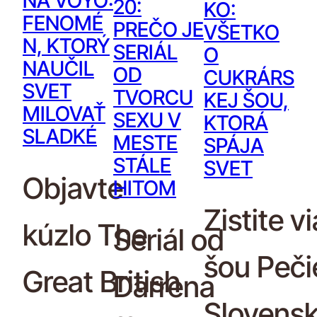
NA VOYO:
20:
KO:
FENOMÉ
PREČO JE
VŠETKO
N, KTORÝ
SERIÁL
O
NAUČIL
OD
CUKRÁRS
SVET
TVORCU
KEJ ŠOU,
MILOVAŤ
SEXU V
KTORÁ
SLADKÉ
MESTE
SPÁJA
STÁLE
SVET
Objavte
HITOM
Zistite v
kúzlo The
Seriál od
šou Peči
Great British
Darrena
Slovensk