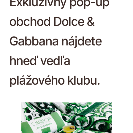
Exkluzívny pop-up
obchod Dolce &
Gabbana nájdete
hneď vedľa
plážového klubu.