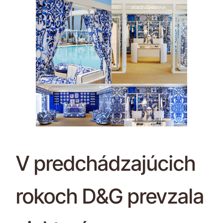
V predchádzajúcich
rokoch D&G prevzala