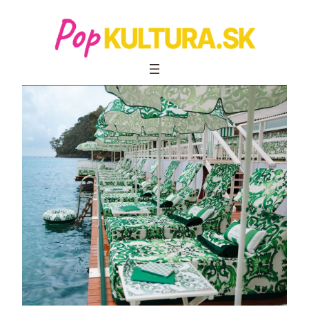
Prejsť
na
obsah