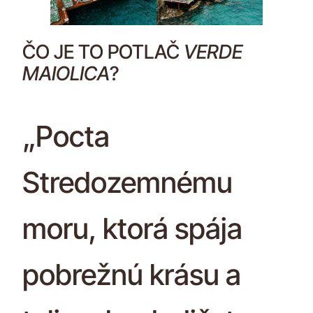
ČO JE TO POTLAČ
VERDE
MAIOLICA
?
„Pocta
Stredozemnému
moru, ktorá spája
pobrežnú krásu a