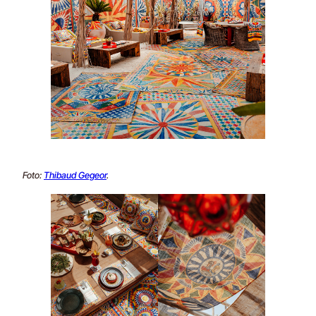
Foto:
Thibaud Gegeor
.