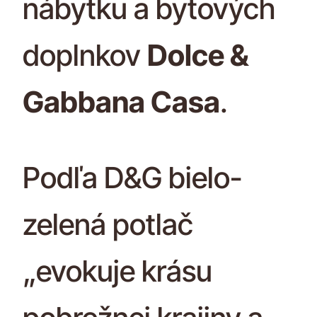
nábytku a bytových
doplnkov
Dolce &
Gabbana Casa
.
Podľa D&G bielo-
zelená potlač
„evokuje krásu