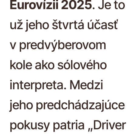
Eurovízii 2025
. Je to
už jeho štvrtá účasť
v predvýberovom
kole ako sólového
interpreta. Medzi
jeho predchádzajúce
pokusy patria „Driver