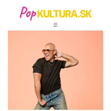
Prejsť
na
obsah