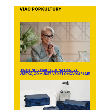
VIAC POPKULTÚRY
DIABOL NOSÍ PRADU 2 JE NA DISNEY+:
VŠETKO, ČO MUSÍTE VEDIEŤ O NOVOM FILME