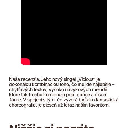
Naša recenzia: Jeho nový singel „Vicious“ je
dokonalou kombináciou toho, čo mu ide najlepšie –
chytľavých textov, vysoko návykových melódií,
ktoré tak trochu kombinujú pop, dance a disco
žánre. V spojení s tým, čo vyzerá byť ako fantastická
choreografia, je pieseň už teraz naším favoritom.