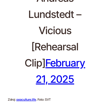
Lundstedt –
Vicious
[Rehearsal
Clip]
February
21, 2025
Zdroj:
popculture.life
. Foto: SVT