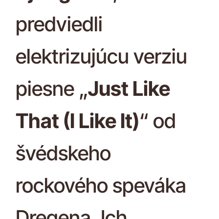
predviedli
elektrizujúcu verziu
piesne „
Just Like
That (I Like It)
“ od
švédskeho
rockového speváka
Dregena. Ich