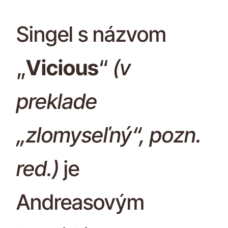
Singel s názvom
„
Vicious
“
(v
preklade
„zlomyseľný“, pozn.
red.)
je
Andreasovým