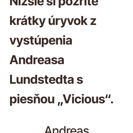
Nižšie si pozrite
krátky úryvok z
vystúpenia
Andreasa
Lundstedta s
piesňou „Vicious“.
Andreas