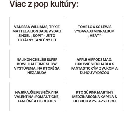
Viac z pop kultúry:
VANESSA WILLIAMS, TRIXIE
TOVE LO & SG LEWIS
MATTEL A LION BABE VYDALI
VYDÁVAJÚ MINI-ALBUM
SINGEL „BOP!“ – JE TO
„HEAT“
TOTÁLNY TANEČNÝ HIT
NAJIKONICKEJŠIE SUPER
APPLE AIRPODS MAX:
BOWL HALFTIME SHOW
LUXUSNÉ SLÚCHADLÁ S
VYSTÚPENIA, NA KTORÉ SA
FANTASTICKÝM ZVUKOM A
NEZABÚDA
DLHOU VÝDRŽOU
NAJKRAJŠIE PESNIČKY NA
KTO SÚ PINK MARTINI?
VALENTÍNA: ROMANTICKÉ,
MEDZINÁRODNÁ KAPELA S
TANEČNÉ A DISCO HITY
HUDBOU V 25 JAZYKOCH