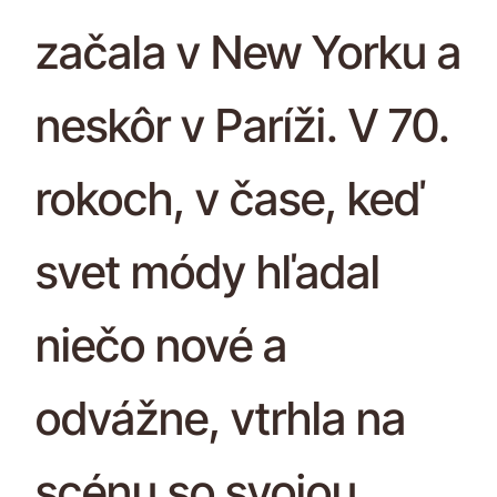
začala v New Yorku a
neskôr v Paríži. V 70.
rokoch, v čase, keď
svet módy hľadal
niečo nové a
odvážne, vtrhla na
scénu so svojou