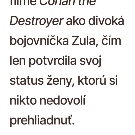
filme
Conan the
Destroyer
ako divoká
bojovníčka Zula, čím
len potvrdila svoj
status ženy, ktorú si
nikto nedovolí
prehliadnuť.