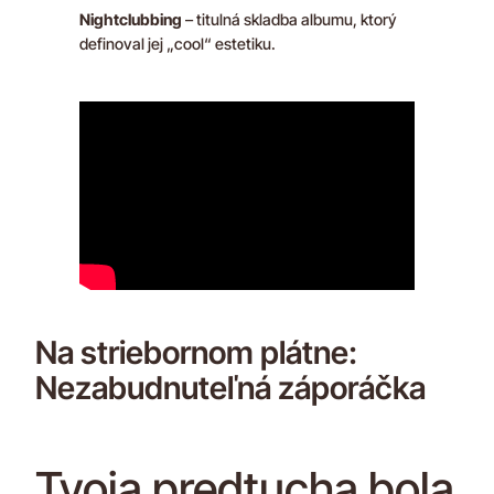
Nightclubbing
– titulná skladba albumu, ktorý
definoval jej „cool“ estetiku.
Na striebornom plátne:
Nezabudnuteľná záporáčka
Tvoja predtucha bola