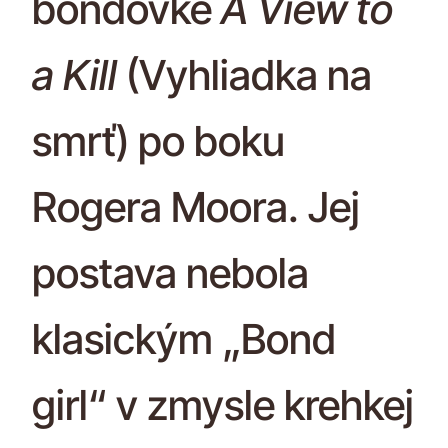
bondovke
A View to
a Kill
(Vyhliadka na
smrť) po boku
Rogera Moora. Jej
postava nebola
klasickým „Bond
girl“ v zmysle krehkej