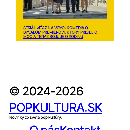
SERIÁL VÍŤAZ NA VOYO: KOMÉDIA O
BÝVALOM PREMIÉROVI, KTORÝ PRIŠIEL O
MOC A TERAZ BOJUJE O RODINU
© 2024-2026
POPKULTURA.SK
Novinky zo sveta pop kultúry.
O nás
Kontakt