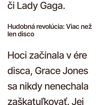
či Lady Gaga.
Hudobná revolúcia: Viac než
len disco
Hoci začínala v ére
disca, Grace Jones
sa nikdy nenechala
zaškatuľkovať. Jej