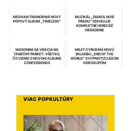
MEGHAN TRAINOR MÁ NOVÝ
MUZIKÁL „DIABOL NOSÍ
POPOVÝ ALBUM „TIMELESS“
PRADU“ ODHAĽUJE
KOMPLETNÉ HERECKÉ
OBSADENIE
MADONNA SA VRACIA NA
MILEY CYRUS MÁ NOVÚ
TANEČNÝ PARKET: VŠETKO,
SKLADBU „END OF THE
ČO VIEME O NOVOM ALBUME
WORLD“ S HYPNOTIZUJÚCIM
CONFESSIONS II
VIDEOKLIPOM
VIAC POPKULTÚRY