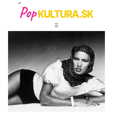
Prejsť
na
obsah