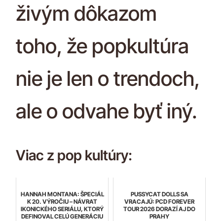
živým dôkazom
toho, že popkultúra
nie je len o trendoch,
ale o odvahe byť iný.
Viac z pop kultúry:
HANNAH MONTANA: ŠPECIÁL
PUSSYCAT DOLLS SA
K 20. VÝROČIU – NÁVRAT
VRACAJÚ: PCD FOREVER
IKONICKÉHO SERIÁLU, KTORÝ
TOUR 2026 DORAZÍ AJ DO
DEFINOVAL CELÚ GENERÁCIU
PRAHY