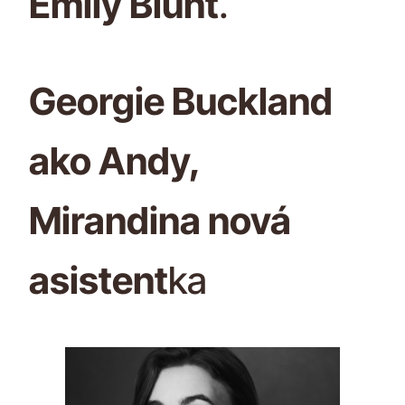
Emily Blunt
.
Georgie Buckland
ako Andy,
Mirandina nová
asistent
ka