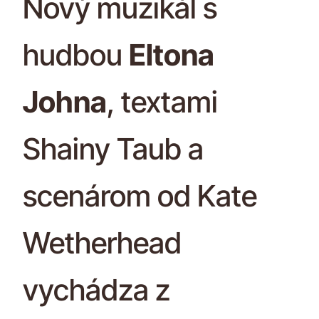
Nový muzikál s
hudbou
Eltona
Johna
, textami
Shainy Taub a
scenárom od Kate
Wetherhead
vychádza z